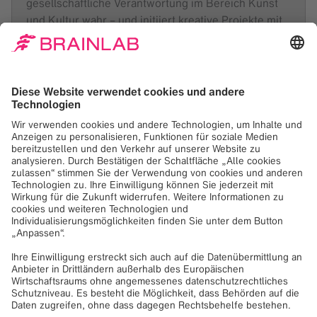
gesellschaftliche Verantwortung im Bereich Kunst
und Kultur wahr – und initiiert kreative Projekte mit
prominenten Persönlichkeiten und Institutionen der
Kunst- und Kulturszene. Ziel ist es, die persönliche
und thematische Zusammenarbeit von kreativen
Akteur:innen, künstlerischer Exzellenz und
innovativen Institutionen im Zusammenspiel mit
unserem Unternehmen zu fördern.
Kontakt
Agnes Trick
Culture Program
+49 89 99 1568 0
culture.program@brainlab.com
Downloads