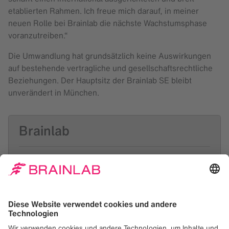
etablierten Rahmen. Ich freue mich darauf, in meiner
neuen Rolle bei Brainlab die nächste Wachstumsphase
voranzutreiben.“
Die Umwandlung hat grundsätzlich keine Auswirkungen
auf bestehende vertragliche und gesellschaftsrechtliche
Beziehungen. Der Hauptsitz der Brainlab SE bleibt
unverändert in München.
Brainlab
Brainlab digitalisiert medizinische Abläufe von der
Diagnose bis zur Therapie, um Ärzt:innen und
Patient:innen bessere Behandlungsmöglichkeiten
zu bieten. Das innovative Ökosystem von Brainlab
bildet die Grundlage für moderne Medizin in 4000
Krankenhäusern in 120 Ländern. Das vor über 36