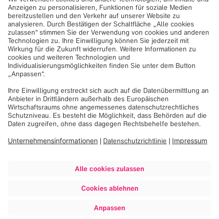
Jahren in München gegründete Unternehmen
beschäftigt ca. 2100 Mitarbeiter:innen an 23
Standorten.
Weitere Informationen erhalten Sie unter
Brainlab
oder besuchen Sie uns auf
LinkedIn
,
Facebook
und
Instagram
.
Downloads
Umwandlung in eine Europäischen Aktiengesellschaft
SE
Bilder
Brainlab Management team