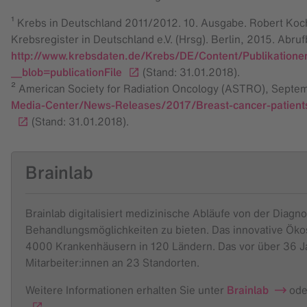
¹ Krebs in Deutschland 2011/2012. 10. Ausgabe. Robert Koch
Krebsregister in Deutschland e.V. (Hrsg). Berlin, 2015. Abruf
http://www.krebsdaten.de/Krebs/DE/Content/Publikatione
__blob=publicationFile
(Stand: 31.01.2018).
² American Society for Radiation Oncology (ASTRO), Septe
Media-Center/News-Releases/2017/Breast-cancer-patients-l
(Stand: 31.01.2018).
Brainlab
Brainlab digitalisiert medizinische Abläufe von der Diagn
Behandlungsmöglichkeiten zu bieten. Das innovative Ökos
4000 Krankenhäusern in 120 Ländern. Das vor über 36 J
Mitarbeiter:innen an 23 Standorten.
Weitere Informationen erhalten Sie unter
Brainlab
ode
.