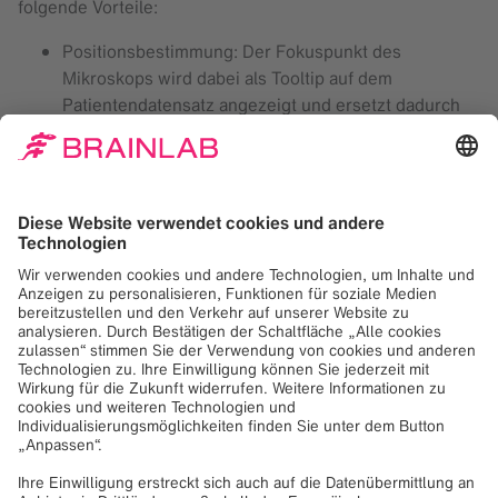
folgende Vorteile:
Positionsbestimmung: Der Fokuspunkt des
Mikroskops wird dabei als Tooltip auf dem
Patientendatensatz angezeigt und ersetzt dadurch
möglicherweise den Pointer
Heads-Up-Display (HUD): Alle relevanten
Informationen und Objekte, wie z. B. vorgeplante
Tumore oder Faserbahnen, werden in das Okular
eingespielt
Video-Überlagerung: Die durch das Okular
sichtbaren Informationen werden seitenverkehrt als
Video-Überlagerung auf dem Navigationsbildschirm
angezeigt
Rekonstruktionsansicht: Durch die Rekonstruktion
der ursprünglichen MR- oder CT-Datensätze anhand
der Fokusebene kann das Live-Bild kontinuierlich